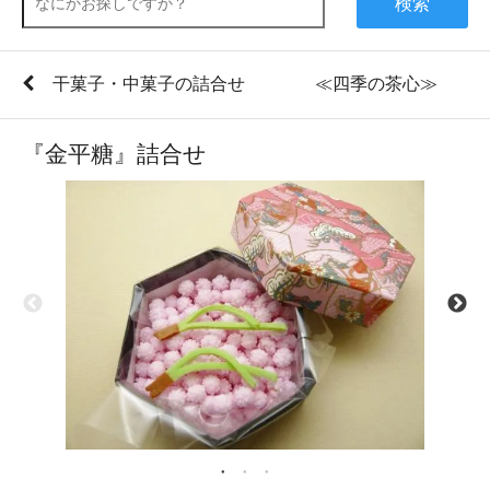
検索
干菓子・中菓子の詰合せ ≪四季の茶心≫
『金平糖』詰合せ