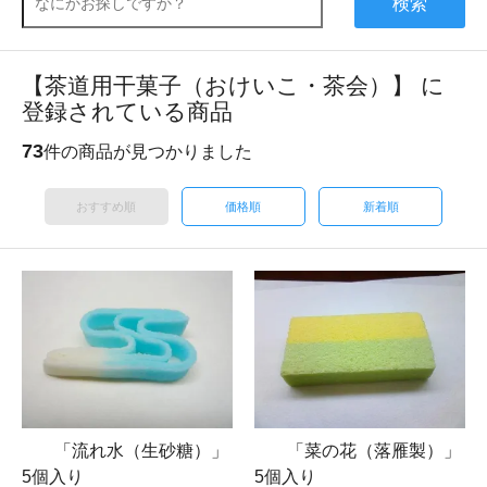
検索
【茶道用干菓子（おけいこ・茶会）】 に
登録されている商品
73
件の商品が見つかりました
おすすめ順
価格順
新着順
「流れ水（生砂糖）」
「菜の花（落雁製）」
5個入り
5個入り