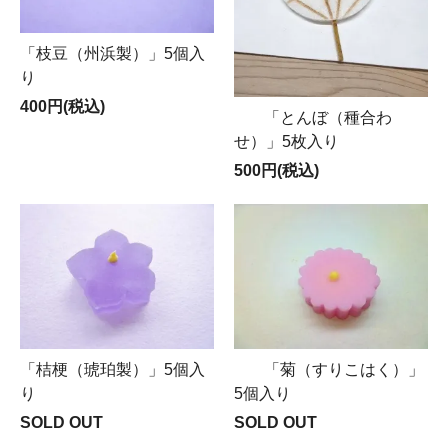
「枝豆（州浜製）」5個入
り
400円(税込)
「とんぼ（種合わ
せ）」5枚入り
500円(税込)
「桔梗（琥珀製）」5個入
「菊（すりこはく）」
り
5個入り
SOLD OUT
SOLD OUT