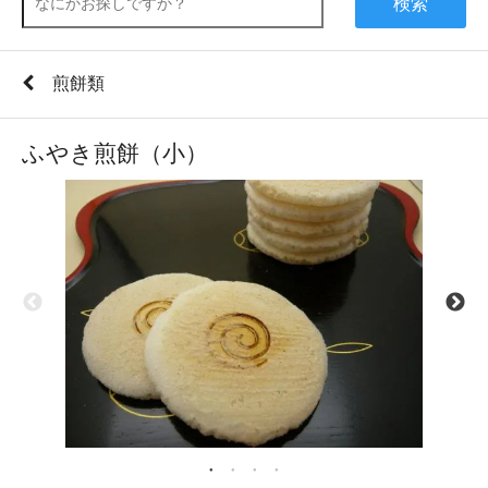
検索
煎餅類
ふやき煎餅（小）